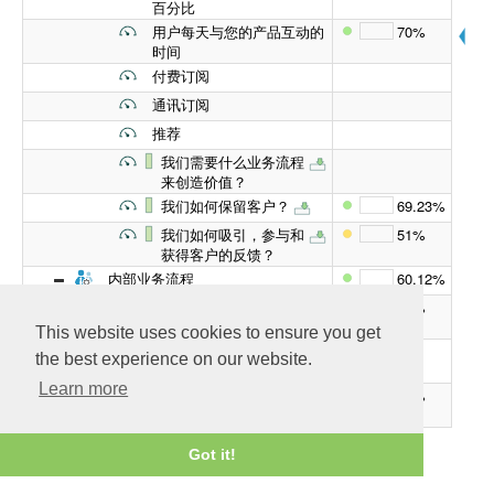
百分比
用户每天与您的产品互动的
70%
时间
付费订阅
通讯订阅
推荐
我们需要什么业务流程
来创造价值？
我们如何保留客户？
69.23%
我们如何吸引，参与和
51%
获得客户的反馈？
内部业务流程
60.12%
我们如何吸引，参与和获得客
51%
户的反馈？
This website uses cookies to ensure you get
流量度量（有机，直接，付
the best experience on our website.
费，社交流量）
Learn more
转化为免费试用账户或其代
51%
理的转化率
获得的反馈，有意义的对话
Got it!
客户开发需要专注于哪
里？