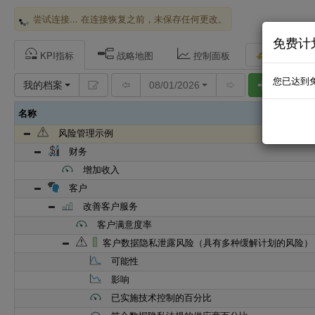
尝试连接... 在连接恢复之前，未保存任何更改。
免费计
KPI指标
战略地图
控制面板
您已达到
我的档案
08/01/2026
添加
名称
风险管理示例
财务
增加收入
客户
改善客户服务
客户满意度率
客户数据隐私泄露风险（具有多种缓解计划的风险）
可能性
影响
已实施技术控制的百分比