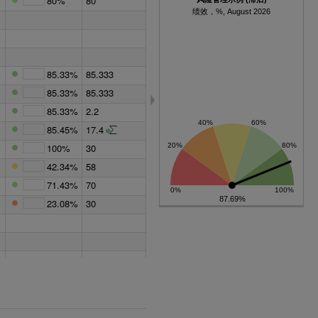
80%
80
绩效，%, August 2026
85.33%
85.333
85.33%
85.333
85.33%
2.2
85.45%
17.4
100%
30
42.34%
58
71.43%
70
87.69%
23.08%
30
75%
25
50%
Possible